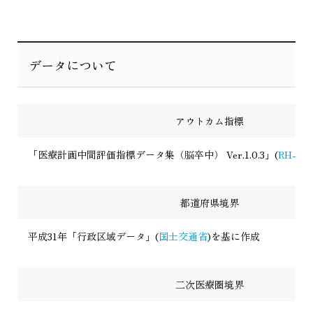
データについて
アウトカム指標
「医療計画中間評価指標データ集（脳卒中） Ver.1.0.3」(
RH-PL
都道府県境界
平成31年「行政区域データ」(
国土交通省
)を基に作成
二次医療圏境界