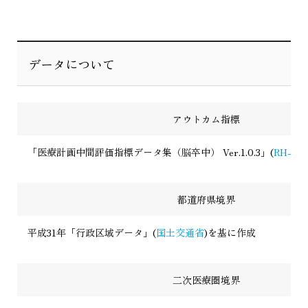
データについて
アウトカム指標
「医療計画中間評価指標データ集（脳卒中） Ver.1.0.3」(
RH-PL
都道府県境界
平成31年「行政区域データ」(
国土交通省
)を基に作成
二次医療圏境界