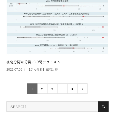
在宅分野の分野／中間アウトカム
【がん分野】在宅分野
2021.07.05
1
2
3
…
10
